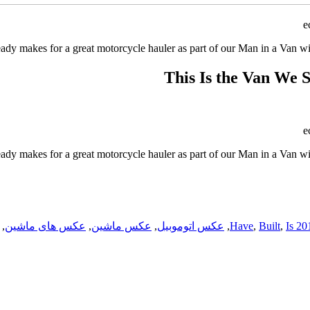
e
dy makes for a great motorcycle hauler as part of our Man in a Van with
This Is the Van We 
e
dy makes for a great motorcycle hauler as part of our Man in a Van with
Is 20
,
Built
,
,
عکس اتوموبیل
,
عکس ماشین
,
عکس های ماشین
,