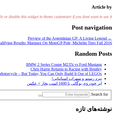
Article by
le or disable this widget in theme customizer if you dont want to use it.
Post navigation
Preview of the Argentinian GP: A Living Legend
←
2016 Argentina GP Qualifying Results: Marquez On MotoGP Pole, Michelin Tires Fail
Random Posts
BMW 2 Series Coupe M235i vs Ford Mustang
Chris Harris Returns to Racing with Bentley
r Motorcycle – But Today, You Can Only Build It Out of LEGOs
نبرد رستم و سهراب اسپانیایی!
ابر خودروی بوگاتی با 1600 اسب بخار + عکس
Search for:
نوشته‌های تازه