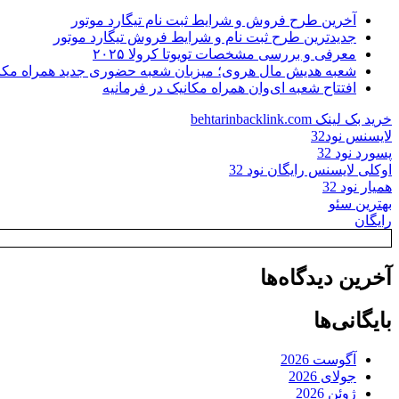
آخرین طرح فروش و شرایط ثبت نام تیگارد موتور
جدیدترین طرح ثبت نام و شرایط فروش تیگارد موتور
معرفی و بررسی مشخصات تویوتا کرولا ۲۰۲۵
شعبه هدیش مال هروی؛ میزبان شعبه حضوری جدید همراه مکا
افتتاح شعبه ای‌وان همراه مکانیک در فرمانیه
خرید بک لینک behtarinbacklink.com
لایسنس نود32
پسورد نود 32
اوکلی لایسنس رایگان نود 32
همیار نود 32
بهترین سئو
رایگان
آخرین دیدگاه‌ها
بایگانی‌ها
آگوست 2026
جولای 2026
ژوئن 2026