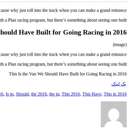
cause why just roll into the track when you can make a grand entrance
 a Plan racing program, but there’s something about seeing one built…
Should Have Built for Going Racing in 2016
(image)
cause why just roll into the track when you can make a grand entrance
 a Plan racing program, but there’s something about seeing one built…
This Is the Van We Should Have Built for Going Racing in 2016
بک لینک
16
,
Is in
,
Should
,
the 2016
,
the in
,
This 2016
,
This Have
,
This in
2016 Have