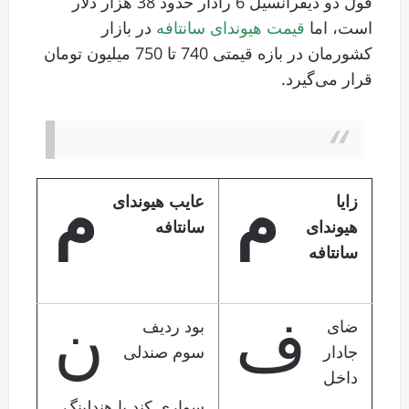
فول دو دیفرانسیل 6 رادار حدود 38 هزار دلار
است، اما
قیمت هیوندای سانتافه
در بازار
کشورمان در بازه قیمتی 740 تا 750 میلیون تومان
قرار می‌گیرد.
م
م
زایا
عایب هیوندای
هیوندای
سانتافه
سانتافه
ف
ن
ضای
بود ردیف
جادار
سوم صندلی
داخل
سواری کند با هندلینگ