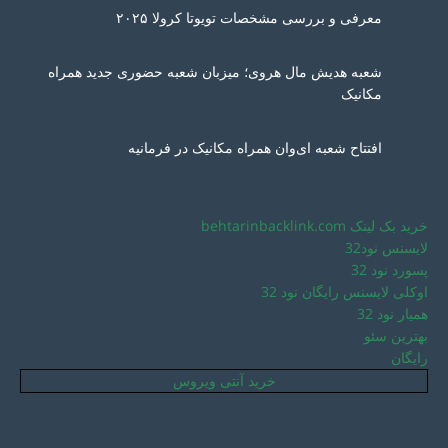
معرفی و بررسی مشخصات تویوتا کرولا ۲۰۲۵
شعبه هدیش مال هروی؛ میزبان شعبه حضوری جدید همراه
مکانیک
افتتاح شعبه ای‌وان همراه مکانیک در فرمانیه
خرید بک لینک behtarinbacklink.com
لایسنس نود32
پسورد نود 32
اوکلی لایسنس رایگان نود 32
همیار نود 32
بهترین سئو
رایگان
خرید آنتی ویروس