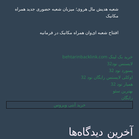
شعبه هدیش مال هروی؛ میزبان شعبه حضوری جدید همراه
مکانیک
افتتاح شعبه ای‌وان همراه مکانیک در فرمانیه
خرید بک لینک behtarinbacklink.com
لایسنس نود32
پسورد نود 32
اوکلی لایسنس رایگان نود 32
همیار نود 32
بهترین سئو
رایگان
خرید آنتی ویروس
آخرین دیدگاه‌ها