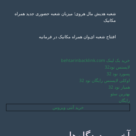
شعبه هدیش مال هروی؛ میزبان شعبه حضوری جدید همراه
مکانیک
افتتاح شعبه ای‌وان همراه مکانیک در فرمانیه
خرید بک لینک behtarinbacklink.com
لایسنس نود32
پسورد نود 32
اوکلی لایسنس رایگان نود 32
همیار نود 32
بهترین سئو
رایگان
خرید آنتی ویروس
آخرین دیدگاه‌ها