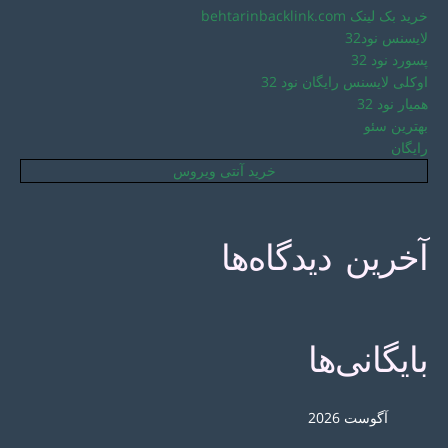
خرید بک لینک behtarinbacklink.com
لایسنس نود32
پسورد نود 32
اوکلی لایسنس رایگان نود 32
همیار نود 32
بهترین سئو
رایگان
خرید آنتی ویروس
آخرین دیدگاه‌ها
بایگانی‌ها
آگوست 2026