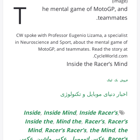
(image)
T
he mental game of MotoGP, and
teammates.
CW spoke with Professor Eugenio Lizama, a specialist
in Neuroscience and Sport, about the mental game of
MotoGP, and teammates. Read the story at
CycleWorld.com.
Inside the Racer’s Mind
فروش بک لینک
اخبار دنیای موبایل و تکنولوژی
Inside
,
Inside Mind
,
Inside Racer’s
,
Inside the
,
Mind the
,
Racer’s
,
Racer’s
Mind
,
Racer’s Racer’s
,
the Mind
,
the
Racer’s
,
عکس اتوموبیل
,
عکس ماشین
,
عکس