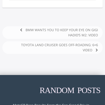
BMW WANTS YOU TO KEEP YOUR EYE ON GIGI
HADID’S M2: VIDEO
6×6 TOYOTA LAND CRUISER GOES OFF-ROADING:
VIDEO
RANDOM POSTS