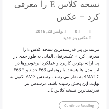
نسخه کلاس E را معرفی
کرد + عکس
0
نوامبر 23, 2016
عکس بنز جدید
مرسدس بنز قدرتمندترین نسخه کلاس E را
معرفی کرد + عکسرقبای آلمانی به طور جدی در
پی ارائه بهترین کاربرد و عملکرد ابرخودروها در
این مدل ها هستند. با رونمایی E63 جدید و E63 S
4MATIC به نظر می رسد مرسدس AMG اکنون به
نهایت این بخش رسیده باشد. مرسدس بنز
قدرتمندترین نسخه کلاس E…
Continue Reading