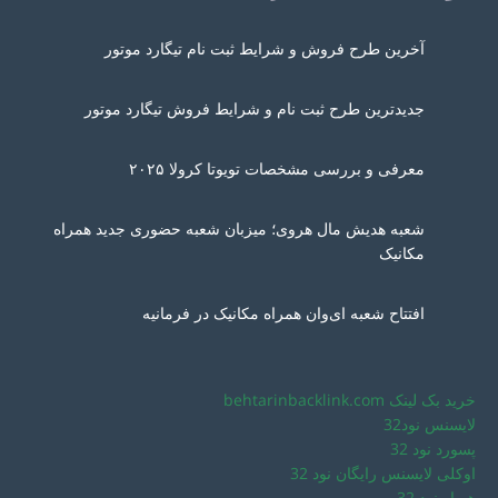
آخرین طرح فروش و شرایط ثبت نام تیگارد موتور
جدیدترین طرح ثبت نام و شرایط فروش تیگارد موتور
معرفی و بررسی مشخصات تویوتا کرولا ۲۰۲۵
شعبه هدیش مال هروی؛ میزبان شعبه حضوری جدید همراه
مکانیک
افتتاح شعبه ای‌وان همراه مکانیک در فرمانیه
خرید بک لینک behtarinbacklink.com
لایسنس نود32
پسورد نود 32
اوکلی لایسنس رایگان نود 32
همیار نود 32