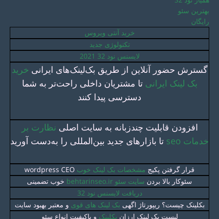
بهترین سئو
رایگان
خرید آنتی ویروس
تکنولوژی جدید
لایسنس نود 32 2021
گسترش حضور آنلاین از طریق بک‌لینک‌های ایرانی
خرید
بک لینک ایرانی
تا مشتریان داخلی راحت‌تر به شما
دسترسی پیدا کنند
افزودن قابلیت چندزبانه به سایت اصلی
نظارت بر
خدمات seo
تا بازارهای جدید بین‌المللی را به‌دست آورید
قرار گرفتن پکیج
مشخصات بک لینک خوب
wordpress CEO
سئوکار بالا بردن
سایت سئو behtarinseo.ir
خوب تضمینی
دریافت لایسنس نود 32
بکلینک چیست؟ ریپورتاژ اگهی
بک لینک های قوی
و معتبر بهبود سایت
لیست بک لینک ارزان
بکلینک
و باکیفیت انواع سئو