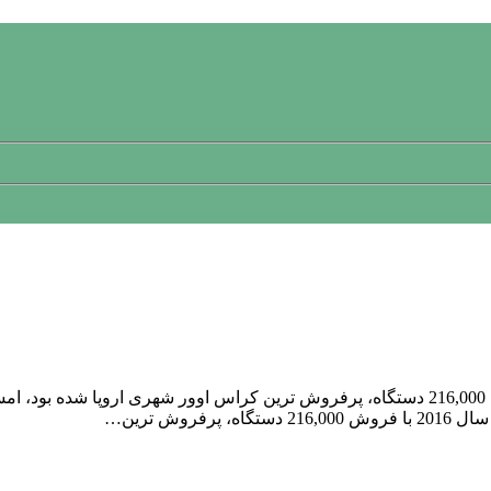
آشنایی بانسل جدیدرنو کپچر 2018رنو کپچر که در سال 2016 با فروش 216,000 دستگاه، پرفروش تری