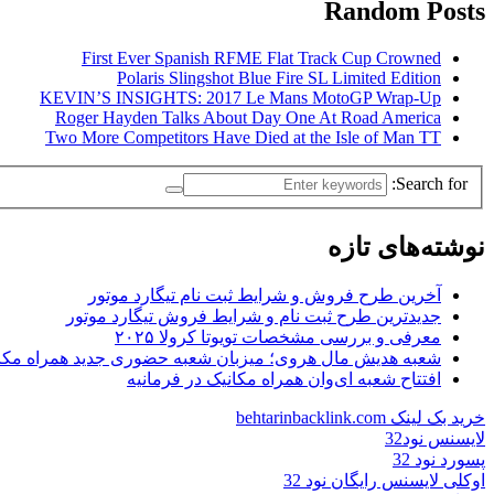
Random Posts
First Ever Spanish RFME Flat Track Cup Crowned
Polaris Slingshot Blue Fire SL Limited Edition
KEVIN’S INSIGHTS: 2017 Le Mans MotoGP Wrap-Up
Roger Hayden Talks About Day One At Road America
Two More Competitors Have Died at the Isle of Man TT
Search for:
نوشته‌های تازه
آخرین طرح فروش و شرایط ثبت نام تیگارد موتور
جدیدترین طرح ثبت نام و شرایط فروش تیگارد موتور
معرفی و بررسی مشخصات تویوتا کرولا ۲۰۲۵
شعبه هدیش مال هروی؛ میزبان شعبه حضوری جدید همراه مکا
افتتاح شعبه ای‌وان همراه مکانیک در فرمانیه
خرید بک لینک behtarinbacklink.com
لایسنس نود32
پسورد نود 32
اوکلی لایسنس رایگان نود 32