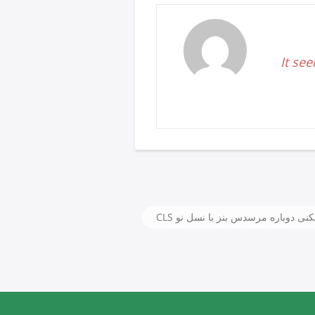
It see
 دوباره مرسدس بنز با نسل نو CLS