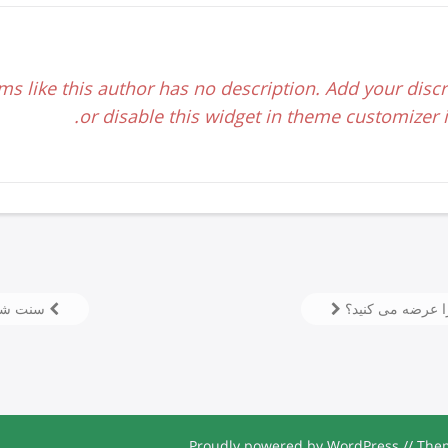
ms like this author has no description. Add your discr
or disable this widget in theme customizer if
سنت شکنی
Proudly powered by WordPress
//
Them