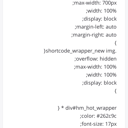
max-width: 700px;
width: 100%;
display: block;
margin-left: auto;
margin-right: auto;
}
.shortcode_wrapper_new img{
overflow: hidden;
max-width: 100%;
width: 100%;
display: block;
}
div#hm_hot_wrapper * {
color: #262c9c;
font-size: 17px;