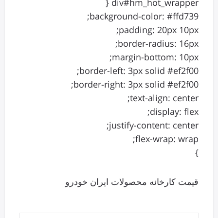
div#hm_hot_wrapper {
background-color: #ffd739;
padding: 20px 10px;
border-radius: 16px;
margin-bottom: 10px;
border-left: 3px solid #ef2f00;
border-right: 3px solid #ef2f00;
text-align: center;
display: flex;
justify-content: center;
flex-wrap: wrap;
}
قیمت کارخانه محصولات ایران خودرو