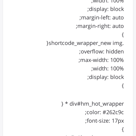
width: 100%;
display: block;
margin-left: auto;
margin-right: auto;
}
.shortcode_wrapper_new img{
overflow: hidden;
max-width: 100%;
width: 100%;
display: block;
}
div#hm_hot_wrapper * {
color: #262c9c;
font-size: 17px;
}