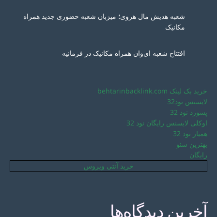
شعبه هدیش مال هروی؛ میزبان شعبه حضوری جدید همراه
مکانیک
افتتاح شعبه ای‌وان همراه مکانیک در فرمانیه
خرید بک لینک behtarinbacklink.com
لایسنس نود32
پسورد نود 32
اوکلی لایسنس رایگان نود 32
همیار نود 32
بهترین سئو
رایگان
خرید آنتی ویروس
آخرین دیدگاه‌ها