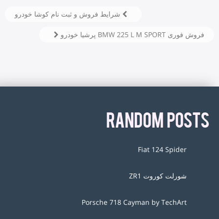
شرایط فروش و ثبت نام کوشا خودرو
فروش فوری BMW 225 L M SPORT پرشیا خودرو
RANDOM POSTS
Fiat 124 Spider
شورلت کوروت ZR1
Porsche 718 Cayman by TechArt