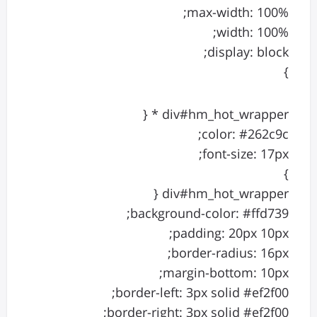
max-width: 100%;
width: 100%;
display: block;
}
div#hm_hot_wrapper * {
color: #262c9c;
font-size: 17px;
}
div#hm_hot_wrapper {
background-color: #ffd739;
padding: 20px 10px;
border-radius: 16px;
margin-bottom: 10px;
border-left: 3px solid #ef2f00;
border-right: 3px solid #ef2f00;