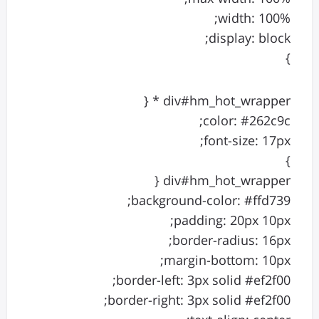
width: 100%;
display: block;
}
div#hm_hot_wrapper * {
color: #262c9c;
font-size: 17px;
}
div#hm_hot_wrapper {
background-color: #ffd739;
padding: 20px 10px;
border-radius: 16px;
margin-bottom: 10px;
border-left: 3px solid #ef2f00;
border-right: 3px solid #ef2f00;