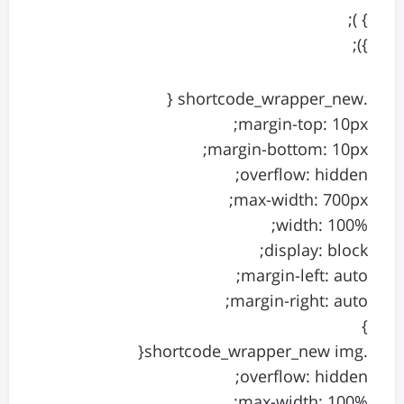
} );
});
.shortcode_wrapper_new {
margin-top: 10px;
margin-bottom: 10px;
overflow: hidden;
max-width: 700px;
width: 100%;
display: block;
margin-left: auto;
margin-right: auto;
}
.shortcode_wrapper_new img{
overflow: hidden;
max-width: 100%;