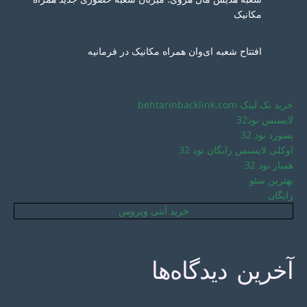
مکانیک
افتتاح شعبه ای‌وان همراه مکانیک در فرمانیه
خرید بک لینک behtarinbacklink.com
لایسنس نود32
پسورد نود 32
اوکلی لایسنس رایگان نود 32
همیار نود 32
بهترین سئو
رایگان
خرید آنتی ویروس
آخرین دیدگاه‌ها