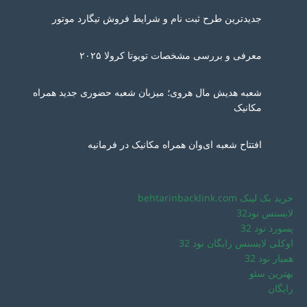
جدیدترین طرح ثبت نام و شرایط فروش تیگارد موتور
معرفی و بررسی مشخصات تویوتا کرولا ۲۰۲۵
شعبه هدیش مال هروی؛ میزبان شعبه حضوری جدید همراه
مکانیک
افتتاح شعبه ای‌وان همراه مکانیک در فرمانیه
خرید بک لینک behtarinbacklink.com
لایسنس نود32
پسورد نود 32
اوکلی لایسنس رایگان نود 32
همیار نود 32
بهترین سئو
رایگان