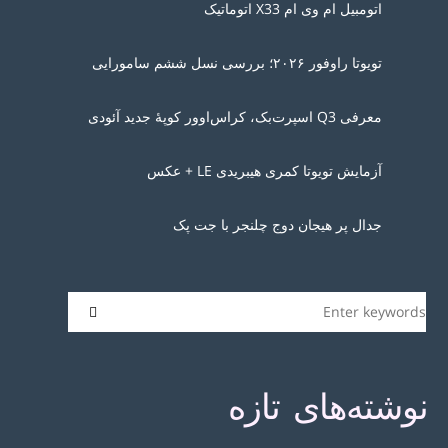
اتومبیل ام وی ام X33 اتوماتیک
تویوتا راوفور ۲۰۲۶؛ بررسی نسل ششم سامورایی
معرفی Q3 اسپرت‌بک، کراس‌اوور کوپهٔ جدید آئودی
آزمایش تویوتا کمری هیبریدی LE + عکس
جدال پر هیجان دوج چلنجر با جت پک
نوشته‌های تازه