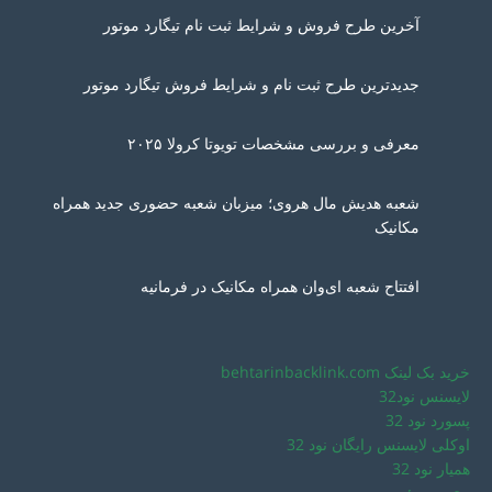
آخرین طرح فروش و شرایط ثبت نام تیگارد موتور
جدیدترین طرح ثبت نام و شرایط فروش تیگارد موتور
معرفی و بررسی مشخصات تویوتا کرولا ۲۰۲۵
شعبه هدیش مال هروی؛ میزبان شعبه حضوری جدید همراه
مکانیک
افتتاح شعبه ای‌وان همراه مکانیک در فرمانیه
خرید بک لینک behtarinbacklink.com
لایسنس نود32
پسورد نود 32
اوکلی لایسنس رایگان نود 32
همیار نود 32