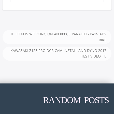
KTM IS WORKING ON AN 800CC PARALLEL-TWIN ADV
BIKE
2017 KAWASAKI Z125 PRO DCR CAM INSTALL AND DYNO
TEST VIDEO
RANDOM POSTS