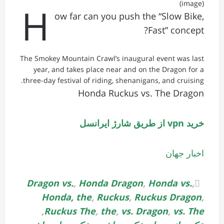
(image)
H
ow far can you push the “Slow Bike,
Fast” concept?
The Smokey Mountain Crawl’s inaugural event was last
year, and takes place near and on the Dragon for a
three-day festival of riding, shenanigans, and cruising.
Honda Ruckus vs. The Dragon
خرید vpn از طریق شارژ ایرانسل
اخبار جهان
Dragon vs.
,
Honda Dragon
,
Honda vs.
,
Honda, the
,
Ruckus
,
Ruckus Dragon
,
,
Ruckus The
,
the
,
vs. Dragon
,
vs. The