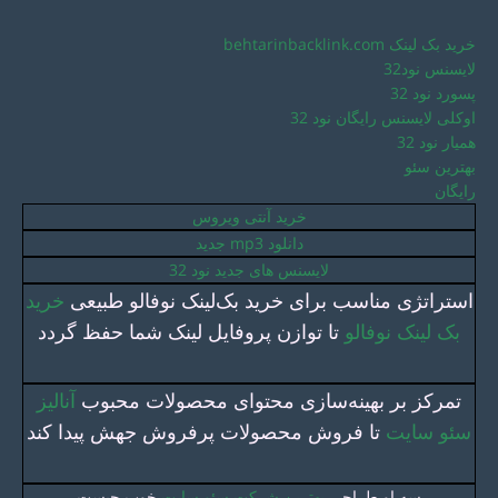
خرید بک لینک behtarinbacklink.com
لایسنس نود32
پسورد نود 32
اوکلی لایسنس رایگان نود 32
همیار نود 32
بهترین سئو
رایگان
خرید آنتی ویروس
دانلود mp3 جدید
لایسنس های جدید نود 32
استراتژی مناسب برای خرید بک‌لینک نوفالو طبیعی
خرید
بک لینک نوفالو
تا توازن پروفایل لینک شما حفظ گردد
تمرکز بر بهینه‌سازی محتوای محصولات محبوب
آنالیز
سئو سایت
تا فروش محصولات پرفروش جهش پیدا کند
سه او طراحی
بهترین شرکت سئو سایت
خوب چیست