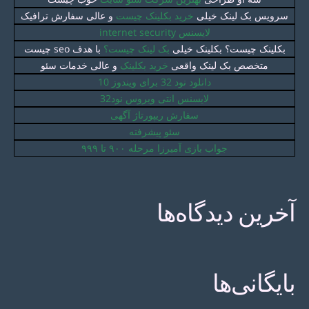
سرویس بک لینک خیلی
خرید بکلینک چیست
و عالی سفارش ترافیک
لایسنس internet security
بکلینک چیست؟ بکلینک خیلی
بک لینک چیست؟
با هدف seo چيست
متخصص بک لینک واقعی
خرید بکلینک
و عالی خدمات سئو
دانلود نود 32 برای ویندوز 10
لایسنس انتی ویروس نود32
سفارش ریپورتاژ آگهی
سئو پیشرفته
جواب بازی آمیرزا مرحله ۹۰۰ تا ۹۹۹
آخرین دیدگاه‌ها
بایگانی‌ها