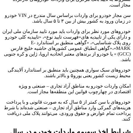
مجاز است.
سن مجاز خودرو برای واردات براساس سال مندرج در VIN خودرو
در زمان ورود به کشور بیش از بین ۳ تا ۵ سال باشد.
خودروهای مورد نظر برای واردات باید مورد تایید سازمان ملی ایران
و دارای یکی از تاییدیه های«فهرست تایید نوع»، «تاییدیه کلی خودرو
روی پلاک شناسایی»، «گواهی منطبق بر استاندارد E-
MARK»،«گواهی انطباق عمومی کشورهای حاشیه خلیج فارس
(GCC) » یا خودرو از برندهای معتبر اتحادیه اروپا، ژاپن و کره جنوبی
باشد.
خودروهای سبک سواری همچنین باید منطبق بر استاندارد آلایندگی
محیط زیست کشور یعنی یورو۵ و بالاتر باشند.
امکان واردات خودرو به مناطق آزاد تجاری – صنعتی و ویژه
اقتصادی در چهارچوب قوانین این منطقه‌ها مجاز است.
خودروهای با سن کمتر از ۵ سال که به صورت قانونی و با پرداخت
هزینه‌های گمرکی وارد مناطق آزاد تجاری – صنعتی شده‌اند با شرط
پرداخت تمام عوارض و حقوق ورودی، می‌توانند پلاک ملی دریافت
کنند.
شرایط اخذ سهیمه واردات خودرو در سال