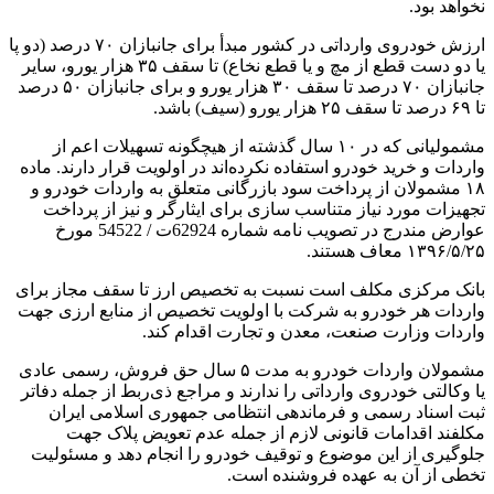
نخواهد بود.
ارزش خودروی وارداتی در کشور مبدأ برای جانبازان ۷۰ درصد (دو پا
یا دو دست قطع از مچ و یا قطع نخاع) تا سقف ۳۵ هزار یورو، سایر
جانبازان ۷۰ درصد تا سقف ۳۰ هزار یورو و برای جانبازان ۵۰ درصد
تا ۶۹ درصد تا سقف ۲۵ هزار یورو (سیف) باشد.
مشمولیانی که در ۱۰ سال گذشته از هیچگونه تسهیلات اعم از
واردات و خرید خودرو استفاده نکرده‌اند در اولویت قرار دارند. ماده
۱۸ مشمولان از پرداخت سود بازرگانی متعلق به واردات خودرو و
تجهیزات مورد نیاز متناسب سازی برای ایثارگر و نیز از پرداخت
عوارض مندرج در تصویب نامه شماره 62924ت / 54522 مورخ
۱۳۹۶/۵/۲۵ معاف هستند.
بانک مرکزی مکلف است نسبت به تخصیص ارز تا سقف مجاز برای
واردات هر خودرو به شرکت با اولویت تخصیص از منابع ارزی جهت
واردات وزارت صنعت، معدن و تجارت اقدام کند.
مشمولان واردات خودرو به مدت ۵ سال حق فروش، رسمی عادی
یا وکالتی خودروی وارداتی را ندارند و مراجع ذی‌ربط از جمله دفاتر
ثبت اسناد رسمی و فرماندهی انتظامی جمهوری اسلامی ایران
مکلفند اقدامات قانونی لازم از جمله عدم تعویض پلاک جهت
جلوگیری از این موضوع و توقیف خودرو را انجام دهد و مسئولیت
تخطی از آن به عهده فروشنده است.