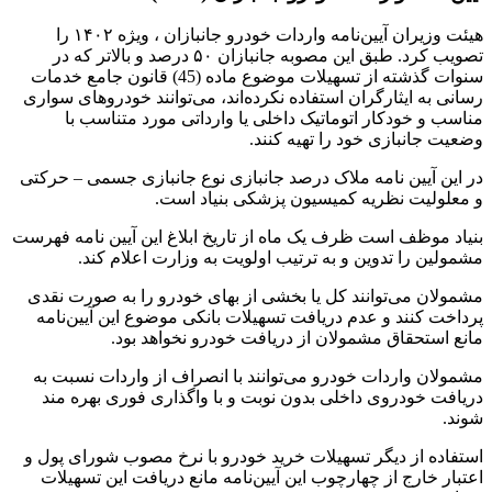
هیئت وزیران آیین‌نامه واردات خودرو جانبازان ، ویژه ۱۴۰۲ را
تصویب کرد. طبق این مصوبه جانبازان ۵۰ درصد و بالاتر که در
سنوات گذشته از تسهیلات موضوع ماده (45) قانون جامع خدمات
رسانی به ایثارگران استفاده نکرده‌اند، می‌توانند خودروهای سواری
مناسب و خودکار اتوماتیک داخلی یا وارداتی مورد متناسب با
وضعیت جانبازی خود را تهیه کنند.
در این آیین نامه ملاک درصد جانبازی نوع جانبازی جسمی – حرکتی
و معلولیت نظریه کمیسیون پزشکی بنیاد است.
بنیاد موظف است ظرف یک ماه از تاریخ ابلاغ این آیین نامه فهرست
مشمولین را تدوین و به ترتیب اولویت به وزارت اعلام کند.
مشمولان می‌توانند کل یا بخشی از بهای خودرو را به صورت نقدی
پرداخت کنند و عدم دریافت تسهیلات بانکی موضوع این آیین‌نامه
مانع استحقاق مشمولان از دریافت خودرو نخواهد بود.
مشمولان واردات خودرو می‌توانند با انصراف از واردات نسبت به
دریافت خودروی داخلی بدون نوبت و با واگذاری فوری بهره مند
شوند.
استفاده از دیگر تسهیلات خرید خودرو با نرخ مصوب شورای پول و
اعتبار خارج از چهارچوب این آیین‌نامه مانع دریافت این تسهیلات